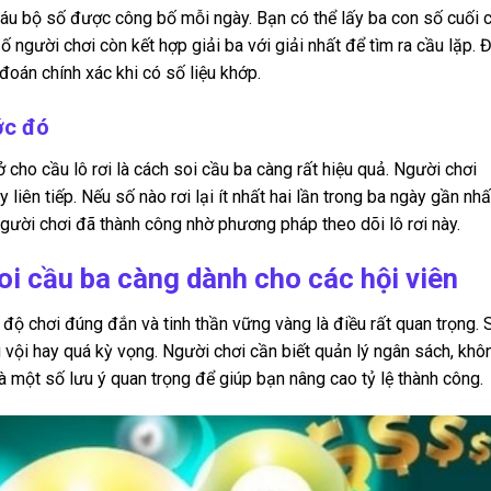
 sáu bộ số được công bố mỗi ngày. Bạn có thể lấy ba con số cuối 
 người chơi còn kết hợp giải ba với giải nhất để tìm ra cầu lặp. 
đoán chính xác khi có số liệu khớp.
ước đó
 cho cầu lô rơi là cách soi cầu ba càng rất hiệu quả. Người chơi
liên tiếp. Nếu số nào rơi lại ít nhất hai lần trong ba ngày gần nhấ
gười chơi đã thành công nhờ phương pháp theo dõi lô rơi này.
soi cầu ba càng dành cho các hội viên
 độ chơi đúng đắn và tinh thần vững vàng là điều rất quan trọng. 
 vội hay quá kỳ vọng. Người chơi cần biết quản lý ngân sách, khô
 một số lưu ý quan trọng để giúp bạn nâng cao tỷ lệ thành công.