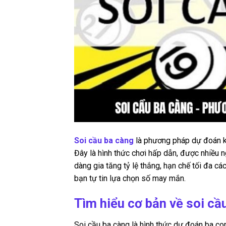
Soi cầu ba càng
là phương pháp dự đoán kế
Đây là hình thức chơi hấp dẫn, được nhiều n
dàng gia tăng tỷ lệ thắng, hạn chế tối đa cá
bạn tự tin lựa chọn số may mắn.
Tìm hiểu cơ bản về soi cầ
Soi cầu ba càng là hình thức dự đoán ba con