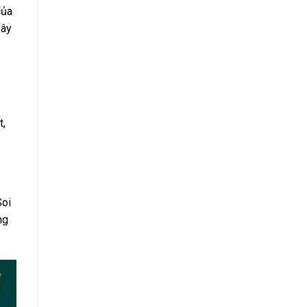
của
Đây
t,
Soi
ng