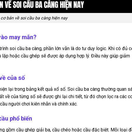
 cơ bản về soi cầu ba càng hiện nay
 vào may mắn?
nh soi cầu ba càng, phần lớn vẫn là do tư duy logic. Khi có đủ c
u lặp hoặc cầu ghép sẽ được áp dụng hợp lý. Điều này giúp giảm
 về của số
hiện lại trong bảng kết quả xổ số. Soi cầu ba càng thường quan s
ất về của từng số sẽ được ghi lại chi tiết, từ đó chọn lọc ra các c
 cầu người chơi kiên nhẫn và chính xác.
cầu phổ biến
ng gồm cầu ghép giải ba, cầu chéo hoặc cầu đặc biệt. Mỗi loại đ