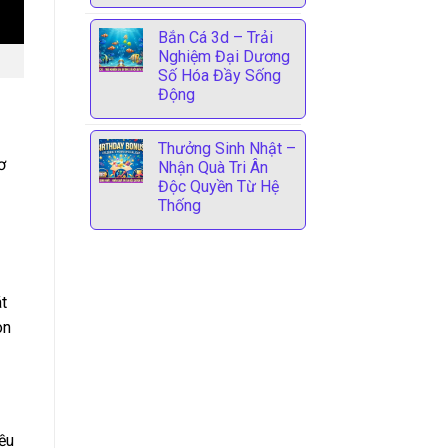
Bắn Cá 3d – Trải
Nghiệm Đại Dương
Số Hóa Đầy Sống
Động
Thưởng Sinh Nhật –
ơ
Nhận Quà Tri Ân
Độc Quyền Từ Hệ
Thống
át
on
ều