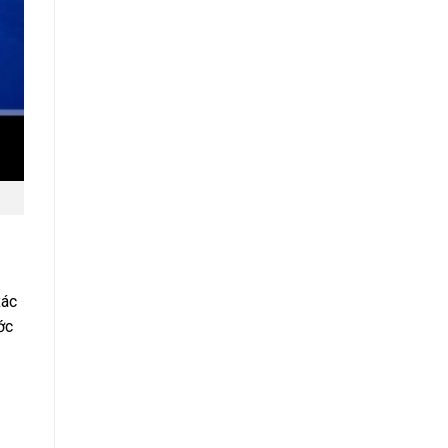
xác
ớc