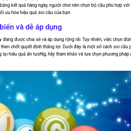
o bảng kết quả hàng ngày, người chơi nên chọn bộ cầu phù hợp với
ối ưu hóa hiệu quả soi cầu của bạn.
biến và dễ áp dụng
 đang được chia sẻ và áp dụng rộng rãi. Tuy nhiên, việc chọn đú
then chốt quyết định thắng lợi. Dưới đây là một số cách soi cầu 
g lại hiệu quả ấn tượNg, hãy tham khảo và lựa chọn phương pháp