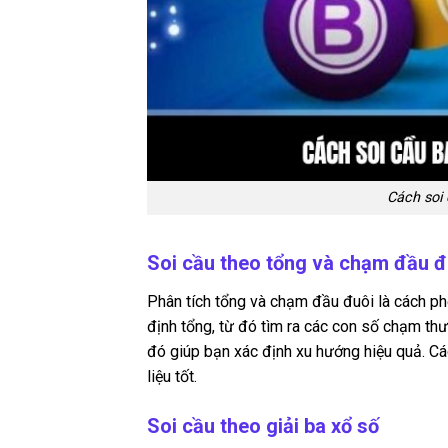
Cách soi
Soi cầu theo tổng và chạm đầu đ
Phân tích tổng và chạm đầu đuôi là cách ph
định tổng, từ đó tìm ra các con số chạm th
đó giúp bạn xác định xu hướng hiệu quả. Cá
liệu tốt.
Soi cầu theo giải ba xổ số