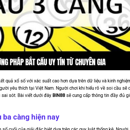
t quả xổ số với xác suất cao hơn dựa trên dữ liệu và kinh nghiệ
gười yêu thích tại Việt Nam. Người chơi khi hiểu rõ về soi cầu sẽ 
c sai sót. Bài viết dưới đây
BIN88
sẽ cung cấp thông tin đầy đủ g
u ba càng hiện nay
 số cuối của giải đặc biệt dựa trên các quy luật thống kê. Người