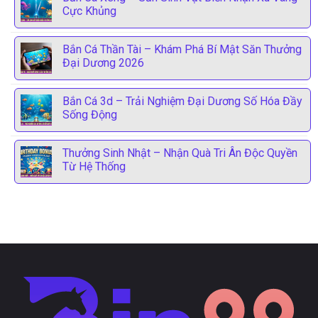
Cực Khủng
Bắn Cá Thần Tài – Khám Phá Bí Mật Săn Thưởng
Đại Dương 2026
Bắn Cá 3d – Trải Nghiệm Đại Dương Số Hóa Đầy
Sống Động
Thưởng Sinh Nhật – Nhận Quà Tri Ân Độc Quyền
Từ Hệ Thống