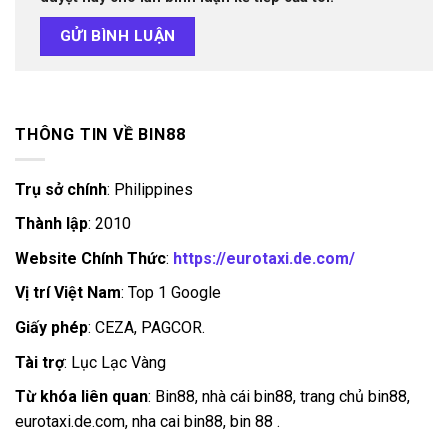
THÔNG TIN VỀ BIN88
Trụ sở chính
: Philippines
Thành lập
: 2010
Website Chính Thức
:
https://eurotaxi.de.com/
Vị trí Việt Nam
: Top 1 Google
Giấy phép
: CEZA, PAGCOR.
Tài trợ
: Lục Lạc Vàng
Từ khóa liên quan
: Bin88, nhà cái bin88, trang chủ bin88,
eurotaxi.de.com, nha cai bin88, bin 88 .