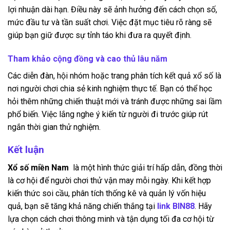
lợi nhuận dài hạn. Điều này sẽ ảnh hưởng đến cách chọn số,
mức đầu tư và tần suất chơi. Việc đặt mục tiêu rõ ràng sẽ
giúp bạn giữ được sự tỉnh táo khi đưa ra quyết định.
Tham khảo cộng đồng và cao thủ lâu năm
Các diễn đàn, hội nhóm hoặc trang phân tích kết quả xổ số là
nơi người chơi chia sẻ kinh nghiệm thực tế. Bạn có thể học
hỏi thêm những chiến thuật mới và tránh được những sai lầm
phổ biến. Việc lắng nghe ý kiến từ người đi trước giúp rút
ngắn thời gian thử nghiệm.
Kết luận
Xổ số miền Nam
là một hình thức giải trí hấp dẫn, đồng thời
là cơ hội để người chơi thử vận may mỗi ngày. Khi kết hợp
kiến thức soi cầu, phân tích thống kê và quản lý vốn hiệu
quả, bạn sẽ tăng khả năng chiến thắng tại
link BIN88
. Hãy
lựa chọn cách chơi thông minh và tận dụng tối đa cơ hội từ