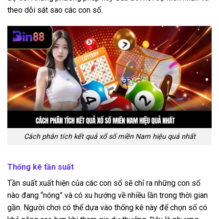
theo dõi sát sao các con số.
Cách phân tích kết quả xổ số miền Nam hiệu quả nhất
Thống kê tần suất
Tần suất xuất hiện của các con số sẽ chỉ ra những con số
nào đang “nóng” và có xu hướng về nhiều lần trong thời gian
gần. Người chơi có thể dựa vào thống kê này để chọn số có