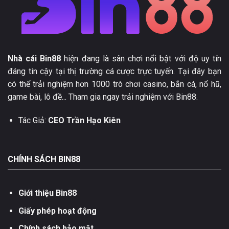
Nhà cái Bin88
hiện đang là sân chơi nổi bật với độ uy tín
đáng tin cậy tại thị trường cá cược trực tuyến. Tại đây bạn
có thể trải nghiệm hơn 1000 trò chơi casino, bắn cá, nổ hũ,
game bài, lô đề... Tham gia ngay trải nghiệm với Bin88.
Tác Giả:
CEO Trần Hạo Kiên
CHÍNH SÁCH BIN88
Giới thiệu Bin88
Giấy phép hoạt động
Chính sách bảo mật