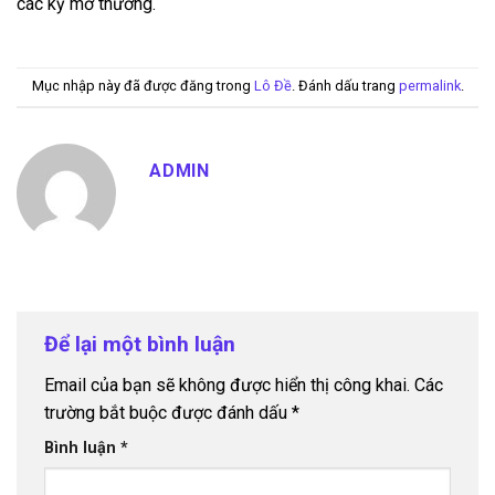
các kỳ mở thưởng.
Mục nhập này đã được đăng trong
Lô Đề
. Đánh dấu trang
permalink
.
ADMIN
Để lại một bình luận
Email của bạn sẽ không được hiển thị công khai.
Các
trường bắt buộc được đánh dấu
*
Bình luận
*