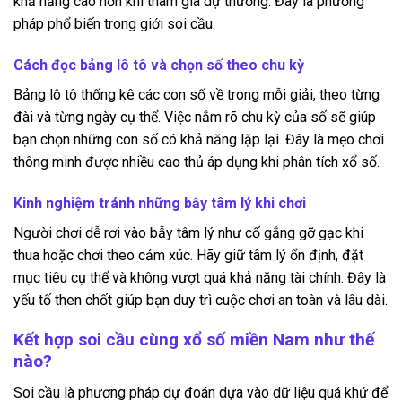
khả năng cao hơn khi tham gia dự thưởng. Đây là phương
pháp phổ biến trong giới soi cầu.
Cách đọc bảng lô tô và chọn số theo chu kỳ
Bảng lô tô thống kê các con số về trong mỗi giải, theo từng
đài và từng ngày cụ thể. Việc nắm rõ chu kỳ của số sẽ giúp
bạn chọn những con số có khả năng lặp lại. Đây là mẹo chơi
thông minh được nhiều cao thủ áp dụng khi phân tích xổ số.
Kinh nghiệm tránh những bẫy tâm lý khi chơi
Người chơi dễ rơi vào bẫy tâm lý như cố gắng gỡ gạc khi
thua hoặc chơi theo cảm xúc. Hãy giữ tâm lý ổn định, đặt
mục tiêu cụ thể và không vượt quá khả năng tài chính. Đây là
yếu tố then chốt giúp bạn duy trì cuộc chơi an toàn và lâu dài.
Kết hợp soi cầu cùng xổ số miền Nam như thế
nào?
Soi cầu là phương pháp dự đoán dựa vào dữ liệu quá khứ để